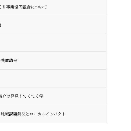
くり事業協同組合について
員
ー養成講習
東駿介の発見！てくてく学
る地域課題解決とローカルインパクト