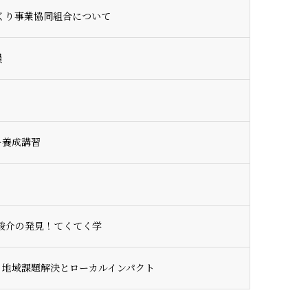
くり事業協同組合について
員
ー養成講習
東駿介の発見！てくてく学
る地域課題解決とローカルインパクト